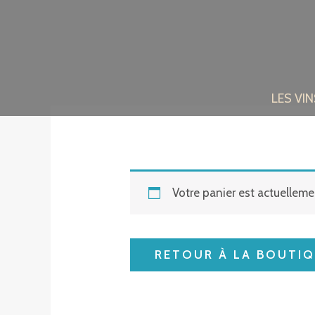
Aller
au
contenu
LES VIN
Votre panier est actuelleme
RETOUR À LA BOUTI