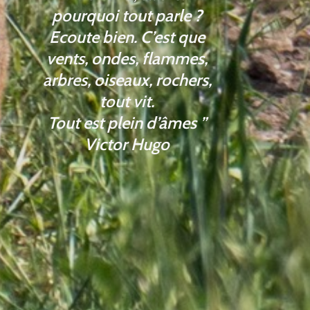
pourquoi tout parle ?
Ecoute bien. C’est que
vents, ondes, flammes,
arbres, oiseaux, rochers,
tout vit.
Tout est plein d’âmes ”
Victor Hugo