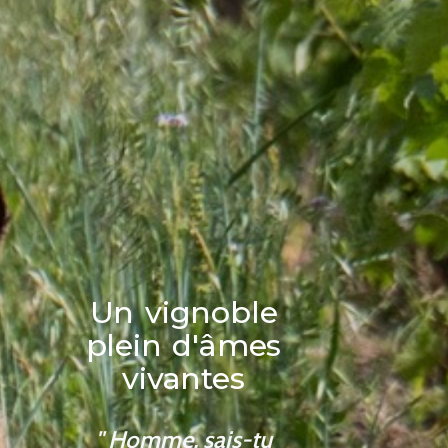
Un vignoble
plein d'âmes
vivantes
" Homme, sais-tu